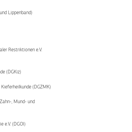
 und Lippenband)
er Restriktionen e.V.
nde (DGKiz)
d Kieferheilkunde (DGZMK)
 Zahn-, Mund- und
e e.V. (DGOI)