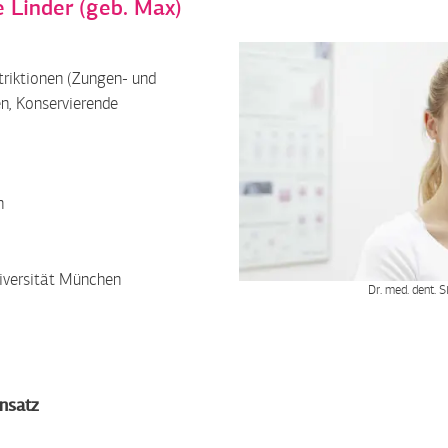
 Linder (geb. Max)
triktionen (Zungen- und
en
,
Konservierende
n
iversität München
Dr. med. dent. 
insatz