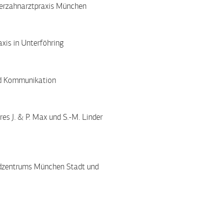
nderzahnarztpraxis München
axis in Unterföhring
nd Kommunikation
es J. & P. Max und S.-M. Linder
ndzentrums München Stadt und