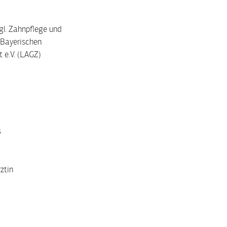
gl. Zahnpflege und
 Bayerischen
 e.V. (LAGZ)
s
ztin